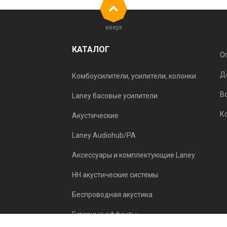
вверх
КАТАЛОГ
О
Д
Комбоусилители, усилители, колонки
В
Laney басовые усилители
К
Акустические
Laney Audiohub/PA
Аксессуары и комплектующие Laney
HH акустические системы
Беспроводная акустика
Гитарные эффекты