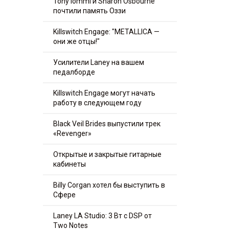
Tony Iommi и Sharon Osbourne
почтили память Оззи
Killswitch Engage: "METALLICA —
они же отцы!"
Усилители Laney на вашем
педалборде
Killswitch Engage могут начать
работу в следующем году
Black Veil Brides выпустили трек
«Revenger»
Открытые и закрытые гитарные
кабинеты
Billy Corgan хотел бы выступить в
Сфере
Laney LA Studio: 3 Вт с DSP от
Two Notes