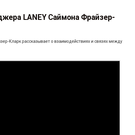
еджера
LANEY
Саймона Фрайзер-
зер-Кларк рассказывает о взаимодействиях и связях между