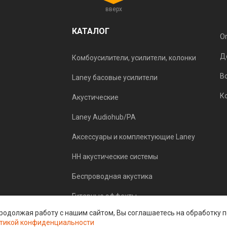
вверх
КАТАЛОГ
О
Д
Комбоусилители, усилители, колонки
В
Laney басовые усилители
К
Акустические
Laney Audiohub/PA
Аксессуары и комплектующие Laney
HH акустические системы
Беспроводная акустика
Гитарные эффекты
 Продолжая работу с нашим сайтом, Вы соглашаетесь на обработку
тикой конфиденциальности