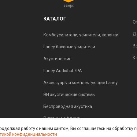
вверх
КАТАЛОГ
О
Д
Комбоусилители, усилители, колонки
В
Laney басовые усилители
К
Акустические
Laney Audiohub/PA
Аксессуары и комплектующие Laney
HH акустические системы
Беспроводная акустика
Гитарные эффекты
 Продолжая работу с нашим сайтом, Вы соглашаетесь на обработку
тикой конфиденциальности