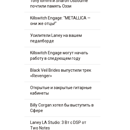
Tony Iommi и Sharon Osbourne
почтили память Оззи
Killswitch Engage: "METALLICA —
они же отцы!"
Усилители Laney на вашем
педалборде
Killswitch Engage могут начать
работу в следующем году
Black Veil Brides выпустили трек
«Revenger»
Открытые и закрытые гитарные
кабинеты
Billy Corgan хотел бы выступить в
Сфере
Laney LA Studio: 3 Вт с DSP от
Two Notes