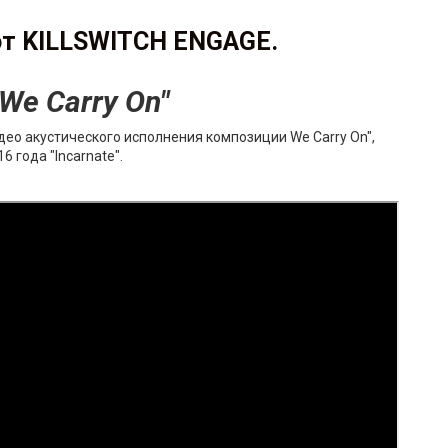
от KILLSWITCH ENGAGE.
"We Carry On"
ео акустического исполнения композиции We Carry On",
 года "Incarnate".