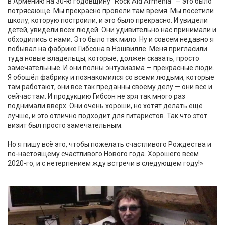
в Армению на 30-ю годовщину "Rock Aid Armenia" — это было
потрясающе. Мы прекрасно провели там время. Мы посетили
школу, которую построили, и это было прекрасно. И увидели
детей, увидели всех людей. Они удивительно нас принимали и
обходились с нами. Это было так мило. Ну и совсем недавно я
побывал на фабрике Гибсона в Нэшвилле. Меня пригласили
туда новые владельцы, которые, должен сказать, просто
замечательные. И они полны энтузиазма — прекрасные люди.
Я обошёл фабрику и познакомился со всеми людьми, которые
там работают, они все так преданны своему делу — они все и
сейчас там. И продукцию Гибсон не зря так много раз
поднимали вверх. Они очень хороши, но хотят делать ещё
лучше, и это отлично подходит для гитаристов. Так что этот
визит был просто замечательным.
Но я пишу всё это, чтобы пожелать счастливого Рождества и
по-настоящему счастливого Нового года. Хорошего всем
2020-го, и с нетерпением жду встречи в следующем году!»