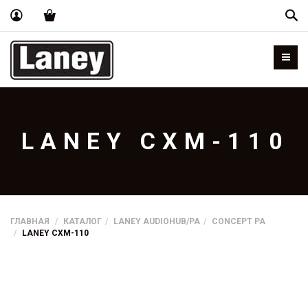
Пои
LANEY CXM-110
ГЛАВНАЯ
КАТАЛОГ
LANEY AUDIOHUB/PA
CONCEPT PA
LANEY CXM-110