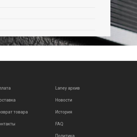
плата
Laney архив
оставка
Новости
озврат товара
История
онтакты
FAQ
Политика