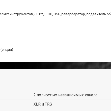
ких инструментов, 60 Вт, 8"HH, DSP, ревербератор, подавитель обр
 (опция)
2 полностью независимых канала
XLR и TRS