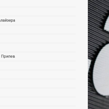
алайзера
, Припев