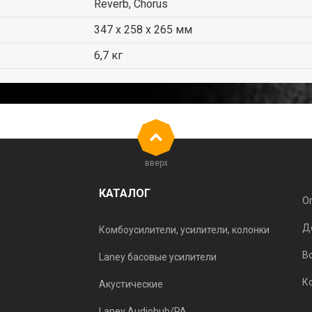
Reverb, Chorus
347 х 258 х 265 мм
6,7 кг
вверх
КАТАЛОГ
О
Д
Комбоусилители, усилители, колонки
В
Laney басовые усилители
К
Акустические
Laney Audiohub/PA