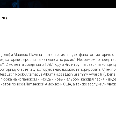
ONE)
rugone) и Mauricio Claveria - не новые имена для фанатов: историю
к, которые выросли на их песнях по радио". Невозможно представ
LEY. С момента создания в 1987 году в Чили группа развила конце
овторимую эстетику, которую невозможно игнорировать. С тех по
t Latin Rock/Alternative Album) и две Latin Grammy Award® (Liberta
 поп-рока на испанском и каждый новый альбом, каждая песня и вид
атов по всей Латинской Америке и США, а так же заслужили уваже