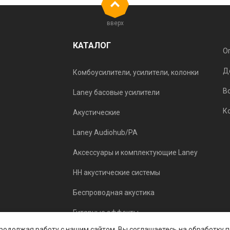
вверх
КАТАЛОГ
О
Д
Комбоусилители, усилители, колонки
В
Laney басовые усилители
К
Акустические
Laney Audiohub/PA
Аксессуары и комплектующие Laney
HH акустические системы
Беспроводная акустика
Гитарные эффекты
 Продолжая работу с нашим сайтом, Вы соглашаетесь на обработку