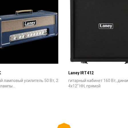
K
Laney IRT412
й ламповый усилитель 50 Вт, 2
гитарный кабинет 160 Вт, дин
лампы...
4х12" HH, прямой