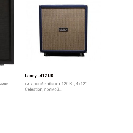
Laney L412 UK
амики
гитарный кабинет 120 Вт, 4х12"
Celestion, прямой...