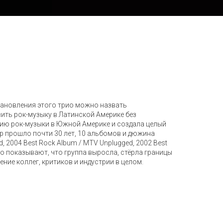
 становления этого трио можно назвать
ить рок-музыку в Латинской Америке без
пцию рок-музыки в Южной Америке и создала целый
р прошло почти 30 лет, 10 альбомов и дюжина
d, 2004 Best Rock Album / MTV Unplugged, 2002 Best
ео показывают, что группа выросла, стёрла границы
ние коллег, критиков и индустрии в целом.