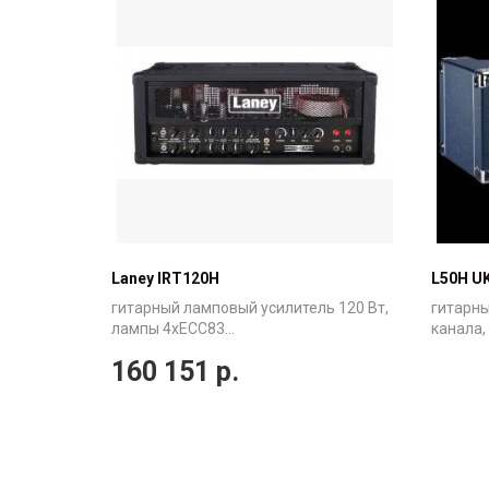
Laney IRT120H
L50H U
гитарный ламповый усилитель 120 Вт,
гитарны
лампы 4xECC83...
канала, 
160 151
р.