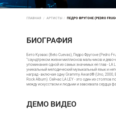
ГЛАВНАЯ
АРТИСТЫ
ПЕДРО ФРУГОНЕ (PEDRO FRUG
БИОГРАФИЯ
Бето Куэвас (Beto Cuevas), Педро Фругоне (Pedro F
"саундтреком жизни миллионов мальчиков и девоче
упоминания одной из самых значимых её глав - LA 
уникальный мелодический музыкальный язык и неп
наград - включая одну Grammy Award® (Uno, 2000, Bes
Rock Album). Сейчас LA LEY - это один из столпов
между искусством и людьми и завоевала сердца фан
ДЕМО ВИДЕО